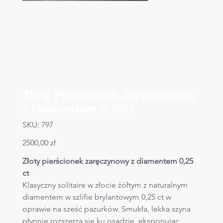
Złoty Pierścionek Zaręczynowy
z Diamentem 0.25ct
SKU
SKU:
797
797
Cena
2500,00 zł
Złoty pierścionek zaręczynowy z diamentem 0,25 
ct
Klasyczny solitaire w złocie żółtym z naturalnym 
diamentem w szlifie brylantowym 0,25 ct w 
oprawie na sześć pazurków. Smukła, lekka szyna 
płynnie rozszerza się ku osadzie, eksponując 