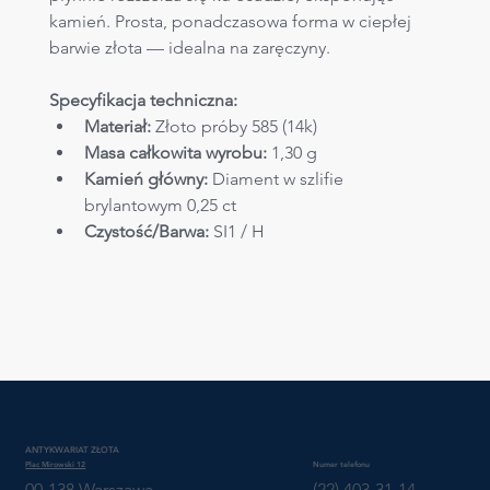
kamień. Prosta, ponadczasowa forma w ciepłej 
barwie złota — idealna na zaręczyny.
Specyfikacja techniczna:
Materiał:
 Złoto próby 585 (14k)
Masa całkowita wyrobu:
 1,30 g
Kamień główny:
 Diament w szlifie 
brylantowym 0,25 ct
Czystość/Barwa:
 SI1 / H
ANTYKWARIAT ZŁOTA
Plac Mirowski 12
Numer telefonu
00-138 Warszawa
(22) 403-31-14