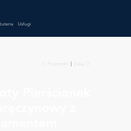
żuteria
Usługi
Poprzedni
Dalej
łoty Pierścionek
aręczynowy z
iamentem