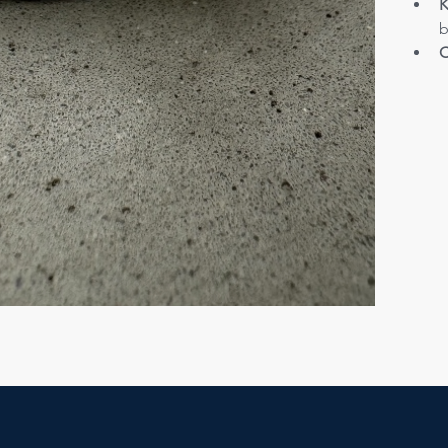
K
b
C