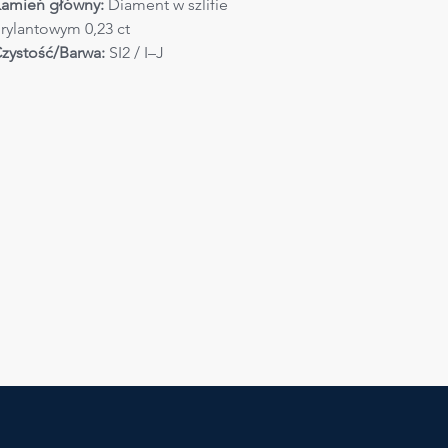
amień główny:
 Diament w szlifie 
rylantowym 0,23 ct
zystość/Barwa:
 SI2 / I–J