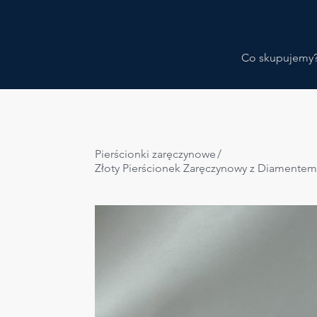
Co skupujemy
Pierścionki zaręczynowe
/
Złoty Pierścionek Zaręczynowy z Diamentem