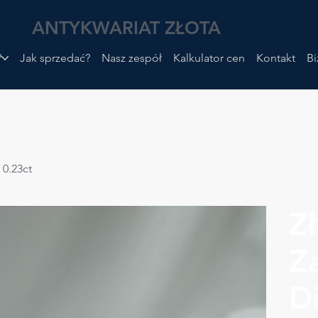
ANTYKWARIAT ZŁOTA
?
Jak sprzedać?
Nasz zespół
Kalkulator cen
Kontakt
Bi
 0.23ct
Z
Z
D