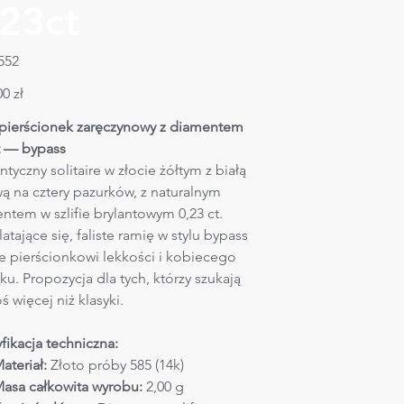
.23ct
SKU
552
552
0 zł
 pierścionek zaręczynowy z diamentem 
t — bypass
tyczny solitaire w złocie żółtym z białą 
ą na cztery pazurków, z naturalnym 
ntem w szlifie brylantowym 0,23 ct. 
atające się, faliste ramię w stylu bypass 
e pierścionkowi lekkości i kobiecego 
ku. Propozycja dla tych, którzy szukają 
 więcej niż klasyki.
fikacja techniczna:
ateriał:
 Złoto próby 585 (14k)
asa całkowita wyrobu:
 2,00 g