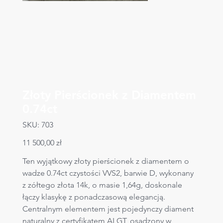
Złoty Pierścionek z Diamentem
0.74ct
SKU
SKU:
703
703
Cena
11 500,00 zł
Ten wyjątkowy złoty pierścionek z diamentem o 
wadze 0.74ct czystości VVS2, barwie D, wykonany 
z zółtego złota 14k, o masie 1,64g, doskonale 
łączy klasykę z ponadczasową elegancją. 
Centralnym elementem jest pojedynczy diament 
naturalny z certyfikatem ALGT, osadzony w 