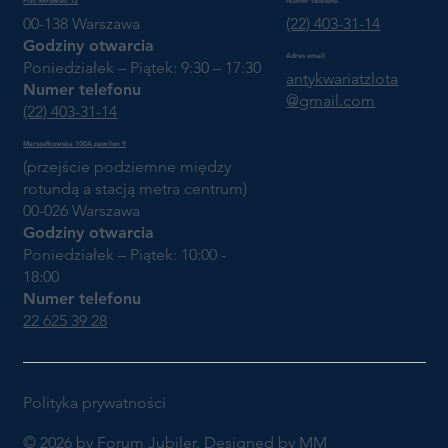
Plac Mirowski 12
Numer telefonu
00-138 Warszawa
(22) 403-31-14
Godziny otwarcia
Adres email
Poniedziałek – Piątek: 9:30 – 17:30
antykwariatzlota
Numer telefonu
@gmail.com
(22) 403-31-14
Marszałkowska 100A pawilon 9
(przejście podziemne między
rotundą a stacją metra centrum)
00-026 Warszawa
Godziny otwarcia
Poniedziałek – Piątek: 10:00 -
18:00
Numer telefonu
22 625 39 28
Polityka prywatności
© 2026 by Forum Jubiler. Designed by MM