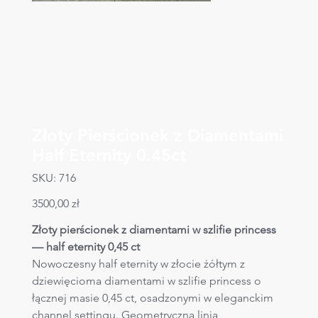
Złoty Pierścionek z Diamentami
Half Eternity 0.45ct
SKU
SKU:
716
716
Cena
3500,00 zł
Złoty pierścionek z diamentami w szlifie princess 
— half eternity 0,45 ct
Nowoczesny half eternity w złocie żółtym z 
dziewięcioma diamentami w szlifie princess o 
łącznej masie 0,45 ct, osadzonymi w eleganckim 
channel settingu. Geometryczna linia 