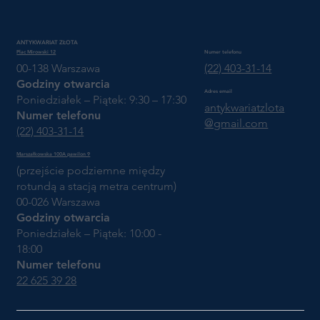
ANTYKWARIAT ZŁOTA
Plac Mirowski 12
Numer telefonu
00-138 Warszawa
(22) 403-31-14
Godziny otwarcia
Adres email
Poniedziałek – Piątek: 9:30 – 17:30
antykwariatzlota
Numer telefonu
@gmail.com
(22) 403-31-14
Marszałkowska 100A pawilon 9
(przejście podziemne między
rotundą a stacją metra centrum)
00-026 Warszawa
Godziny otwarcia
Poniedziałek – Piątek: 10:00 -
18:00
Numer telefonu
22 625 39 28