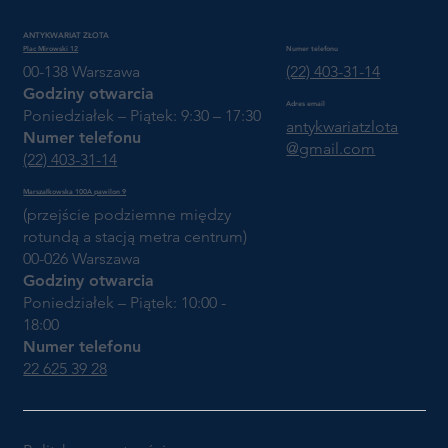
ANTYKWARIAT ZŁOTA
Plac Mirowski 12
Numer telefonu
00-138 Warszawa
(22) 403-31-14
Godziny otwarcia
Adres email
Poniedziałek – Piątek: 9:30 – 17:30
antykwariatzlota
Numer telefonu
@gmail.com
(22) 403-31-14
Marszałkowska 100A pawilon 9
(przejście podziemne między
rotundą a stacją metra centrum)
00-026 Warszawa
Godziny otwarcia
Poniedziałek – Piątek: 10:00 -
18:00
Numer telefonu
22 625 39 28