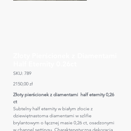
Złoty Pierścionek z Diamentami
Half Eternity 0.26ct
SKU
SKU:
789
789
Cena
2150,00 zł
Złoty pierścionek z diamentami  half eternity 0,26 
ct
Subtelny half eternity w białym złocie z 
dziewiętnastoma diamentami w szlifie 
brylantowym o łącznej masie 0,26 ct, osadzonymi 
w channel settingu. Charakterystyczna dekoracja 