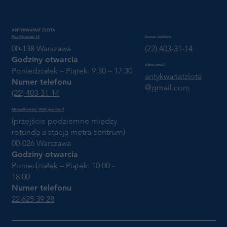
ANTYKWARIAT ZŁOTA
Plac Mirowski 12
Numer telefonu
00-138 Warszawa
(22) 403-31-14
Godziny otwarcia
Adres email
Poniedziałek – Piątek: 9:30 – 17:30
antykwariatzlota
Numer telefonu
@gmail.com
(22) 403-31-14
Marszałkowska 100A pawilon 9
(przejście podziemne między
rotundą a stacją metra centrum)
00-026 Warszawa
Godziny otwarcia
Poniedziałek – Piątek: 10:00 -
18:00
Numer telefonu
22 625 39 28