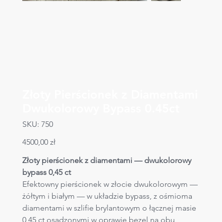
Złoty Pierścionek z Diamentami
Dwukolorowy Bypass 0.45ct
SKU
SKU:
750
750
Cena
4500,00 zł
Złoty pierścionek z diamentami — dwukolorowy 
bypass 0,45 ct
Efektowny pierścionek w złocie dwukolorowym — 
żółtym i białym — w układzie bypass, z ośmioma 
diamentami w szlifie brylantowym o łącznej masie 
0,45 ct osadzonymi w oprawie bezel na obu 