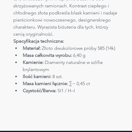
skrzyżowanych ramionach. Kontrast ciepłego i 
chłodnego złota podkreśla blask kamieni i nadaje 
pierścionkowi nowoczesnego, designerskiego 
charakteru. Wyrazista biżuteria dla tych, którzy 
cenią oryginalność.
Specyfikacja techniczna:
Materiał:
 Złoto dwukolorowe próby 585 (14k)
Masa całkowita wyrobu:
 6,40 g
Kamienie:
 Diamenty naturalne w szlifie 
brylantowym
Ilość kamieni:
 8 szt.
Masa kamieni łącznie:
 ∑~ 0,45 ct
Czystość/Barwa:
 SI1 / H–I