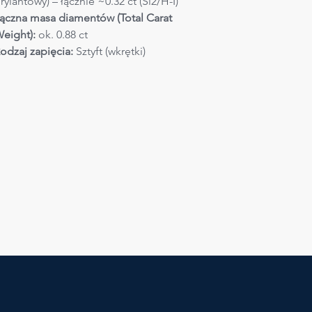
rylantowy) – łącznie ~0.32 ct (Si2/H-I)
ączna masa diamentów (Total Carat 
eight):
 ok. 0.88 ct
odzaj zapięcia:
 Sztyft (wkrętki)