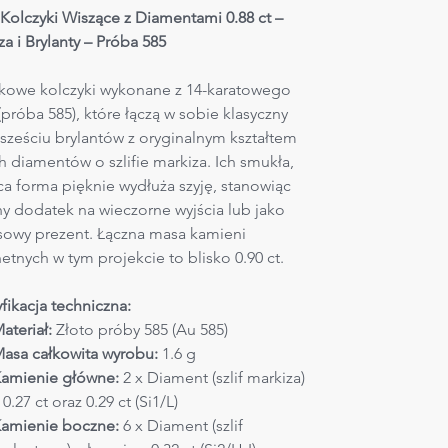
 Kolczyki Wiszące z Diamentami 0.88 ct – 
za i Brylanty – Próba 585
kowe kolczyki wykonane z 14-karatowego 
(próba 585), które łączą w sobie klasyczny 
 sześciu brylantów z oryginalnym kształtem 
 diamentów o szlifie markiza. Ich smukła, 
ca forma pięknie wydłuża szyję, stanowiąc 
ny dodatek na wieczorne wyjścia lub jako 
sowy prezent. Łączna masa kamieni 
hetnych w tym projekcie to blisko 0.90 ct.
fikacja techniczna:
ateriał:
 Złoto próby 585 (Au 585)
asa całkowita wyrobu:
 1.6 g
amienie główne:
 2 x Diament (szlif markiza) 
 0.27 ct oraz 0.29 ct (Si1/L)
amienie boczne:
 6 x Diament (szlif 