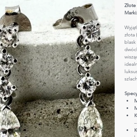
Złote
Marki
Wyjąt
złota 
blask
dwóch
wiszą
ideal
luksu
szlac
Specy
M
M
K
–
K