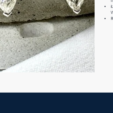
b
Ł
W
R