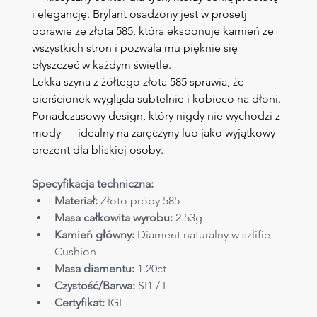
i elegancję. Brylant osadzony jest w prosetj 
oprawie ze złota 585, która eksponuje kamień ze 
wszystkich stron i pozwala mu pięknie się 
błyszczeć w każdym świetle.
Lekka szyna z żółtego złota 585 sprawia, że 
pierścionek wygląda subtelnie i kobieco na dłoni. 
Ponadczasowy design, który nigdy nie wychodzi z 
mody — idealny na zaręczyny lub jako wyjątkowy 
prezent dla bliskiej osoby.
Specyfikacja techniczna:
Materiał:
 Złoto próby 585
Masa całkowita wyrobu:
 2.53g
Kamień główny:
 Diament naturalny w szlifie 
Cushion
Masa diamentu:
 1.20ct
Czystość/Barwa:
 SI1 / I
Certyfikat: 
IGI