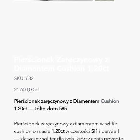
Pierścionek Zaręczynowy z
Diamentem Cushion 1.20ct
SKU
SKU:
682
682
Cena
21 600,00 zł
Pierścionek zaręczynowy z Diamentem 
Cushion
1.20ct — żółte złoto 585
Pierścionek zaręczynowy z diamentem w szlifie 
cushion o masie 
1.20ct
 w czystości 
SI1
 i barwie 
I 
— klasyczny soliter dla tych, którzy cenią prostotę 