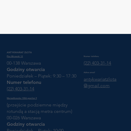
ANTYKWARIAT ZŁOTA
Plac Mirowski 12
Numer telefonu
00-138 Warszawa
(22) 403-31-14
Godziny otwarcia
Adres email
Poniedziałek – Piątek: 9:30 – 17:30
antykwariatzlota
Numer telefonu
@gmail.com
(22) 403-31-14
Marszałkowska 100A pawilon 9
(przejście podziemne między
rotundą a stacją metra centrum)
00-026 Warszawa
Godziny otwarcia
Poniedziałek – Piątek: 10:00 -