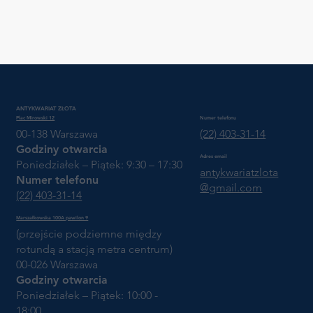
ANTYKWARIAT ZŁOTA
Plac Mirowski 12
Numer telefonu
00-138 Warszawa
(22) 403-31-14
Godziny otwarcia
Adres email
Poniedziałek – Piątek: 9:30 – 17:30
antykwariatzlota
Numer telefonu
@gmail.com
(22) 403-31-14
Marszałkowska 100A pawilon 9
(przejście podziemne między
rotundą a stacją metra centrum)
00-026 Warszawa
Godziny otwarcia
Poniedziałek – Piątek: 10:00 -
18:00