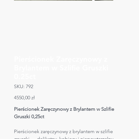
Pierścionek Zaręczynowy z
Brylantem w Szlifie Gruszki
0.25ct
SKU
SKU:
792
792
Cena
4550,00 zł
Pierścionek Zaręczynowy z Brylantem w Szlifie 
Gruszki 0,25ct
Pierścionek zaręczynowy z brylantem w szlifie 
gruszki — delikatny, kobiecy i niepowtarzalny. 