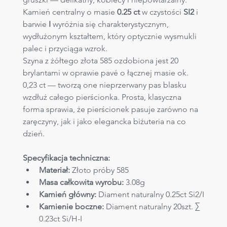
Kamień centralny o masie 
0.25 ct
 w czystości 
SI2
 i 
barwie 
I
 wyróżnia się charakterystycznym, 
wydłużonym kształtem, który optycznie wysmukli 
palec i przyciąga wzrok.
Szyna z żółtego złota 585 ozdobiona jest 20 
brylantami w oprawie pavé o łącznej masie ok. 
0,23 ct — tworzą one nieprzerwany pas blasku 
wzdłuż całego pierścionka. Prosta, klasyczna 
forma sprawia, że pierścionek pasuje zarówno na 
zaręczyny, jak i jako elegancka biżuteria na co 
dzień.
Specyfikacja techniczna:
Materiał:
 Złoto próby 585
Masa całkowita wyrobu:
 3.08g
Kamień główny:
 Diament naturalny 0.25ct Si2/I
Kamienie boczne:
 Diament naturalny 20szt. ∑ 
0.23ct Si/H-I