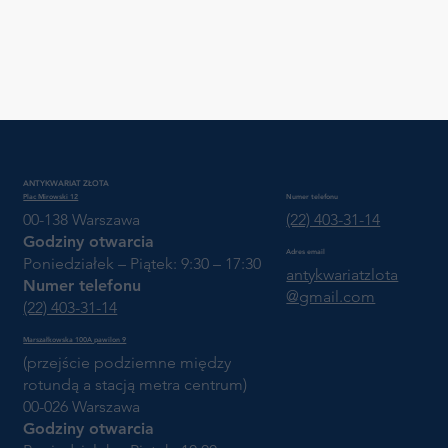
ANTYKWARIAT ZŁOTA
Plac Mirowski 12
Numer telefonu
00-138 Warszawa
(22) 403-31-14
Godziny otwarcia
Adres email
Poniedziałek – Piątek: 9:30 – 17:30
antykwariatzlota
Numer telefonu
@gmail.com
(22) 403-31-14
Marszałkowska 100A pawilon 9
(przejście podziemne między
rotundą a stacją metra centrum)
00-026 Warszawa
Godziny otwarcia