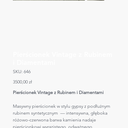
Pierścionek Vintage z Rubinem
i Diamentami
SKU
SKU:
646
646
Cena
3500,00 zł
Pierścionek Vintage z Rubinem i Diamentami
Masywny pierścionek w stylu gypsy z podłużnym 
rubinem syntetycznym  — intensywna, głęboka 
różowo-czerwona barwa kamienia nadaje 
pierścionkowi wyrazistego, odważnego 