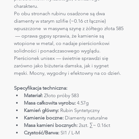
charakteru. 
Po obu stronach rubinu osadzone są dwa 
diamenty w starym szlifie (~0.16 ct łącznie) 
wpuszczone  w masywną szynę z żółtego złota 585 
 — oprawa gypsy sprawia, że kamienie są 
wtopione w metal, co nadaje pierścionkowi 
solidności i ponadczasowego wyglądu.
Pierścionek unisex — świetnie sprawdzi się 
zarówno jako biżuteria damska, jak i sygnet 
męski. Mocny, wygodny i efektowny na co dzień.
Specyfikacja techniczna:
Materiał:
 Złoto próby 583
Masa całkowita wyrobu:
 4.57g
Kamień główny:
 Rubin Syntetyczny
Kamienie boczne: 
Diamenty naturalne
Masa kamieni bocznych: 
2szt. ∑~ 0.16ct
Czystość/Barwa:
 SI1 / L-M