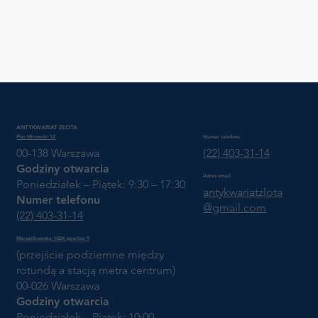
ANTYKWARIAT ZŁOTA
Plac Mirowski 12
Numer telefonu
00-138 Warszawa
(22) 403-31-14
Godziny otwarcia
Adres email
Poniedziałek – Piątek: 9:30 – 17:30
antykwariatzlota
Numer telefonu
@gmail.com
(22) 403-31-14
Marszałkowska 100A pawilon 9
(przejście podziemne między
rotundą a stacją metra centrum)
00-026 Warszawa
Godziny otwarcia
Poniedziałek – Piątek: 10:00 -