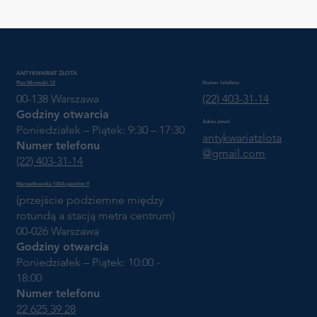
ANTYKWARIAT ZŁOTA
Plac Mirowski 12
Numer telefonu
00-138 Warszawa
(22) 403-31-14
Godziny otwarcia
Adres email
Poniedziałek – Piątek: 9:30 – 17:30
antykwariatzlota
Numer telefonu
@gmail.com
(22) 403-31-14
Marszałkowska 100A pawilon 9
(przejście podziemne między
rotundą a stacją metra centrum)
00-026 Warszawa
Godziny otwarcia
Poniedziałek – Piątek: 10:00 -
18:00
Numer telefonu
22 625 39 28