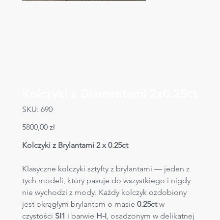
Kolczyki z Diamentami 2x0.25ct
SKU
SKU:
690
690
Cena
5800,00 zł
Kolczyki z Brylantami 2 x 0.25ct
Klasyczne kolczyki sztyfty z brylantami — jeden z 
tych modeli, który pasuje do wszystkiego i nigdy 
nie wychodzi z mody. Każdy kolczyk ozdobiony 
jest okrągłym brylantem o masie 
0.25ct
 w 
czystości 
SI1 
i barwie 
H-I
, osadzonym w delikatnej 