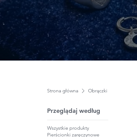
wy
za
po
zn
ka
Strona główna
Obrączki
Przeglądaj według
Wszystkie produkty
Pierścionki zaręczynowe