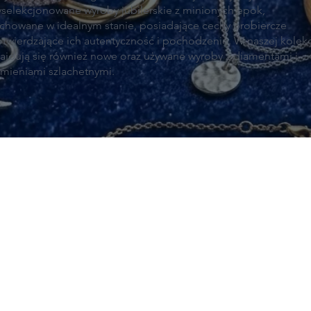
selekcjonowane wyroby jubilerskie z minionych epok,
chowane w idealnym stanie, posiadające cechy probiercze
twierdzające ich autentyczność i pochodzenie. W naszej kolekc
ajdują się również nowe oraz używane wyroby z diamentami i
mieniami szlachetnymi.