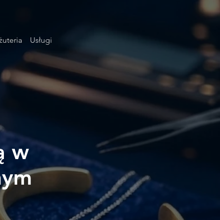
żuteria
Usługi
ą w
nym