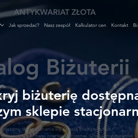
ANTYKWARIAT ZŁOTA
?
Jak sprzedać?
Nasz zespół
Kalkulator cen
Kontakt
Bi
log Biżuterii
ryj biżuterię dostępn
zym sklepie stacjonar
praszamy do zapoznania się z naszą ofertą biżuterii
tykwarycznej, vintage oraz współczesnej. Oferujemy starannie