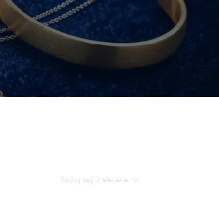
ji
Sortuj wg:
Zalecane