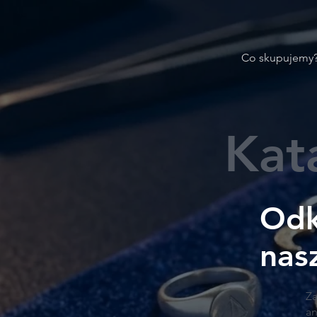
Co skupujemy
Kata
Odk
nas
Za
an